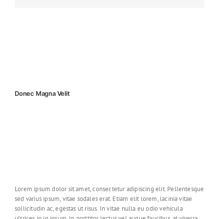
Donec Magna Velit
Lorem ipsum dolor sit amet, consectetur adipiscing elit. Pellentesque
sed varius ipsum, vitae sodales erat. Etiam elit lorem, lacinia vitae
sollicitudin ac, egestas ut risus. In vitae nulla eu odio vehicula
ultrices in in ipsum. In porttitor lectus vel augue faucibus, at viverra